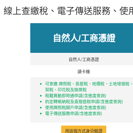
線上查繳稅、電子傳送服務、使
自然人/工商憑證
自然人/工商憑證
讀卡機
可查繳 牌照稅、房屋稅、地價稅、土地增值稅
契稅、印花稅及娛樂稅
稅籍異動即時通申請(含進度查詢)
約定轉帳納稅及直撥退稅申請(含進度查詢)
使用牌照稅歸戶申請(含進度查詢)
電子傳送服務申請(含進度查詢)
用這個方式身分驗證